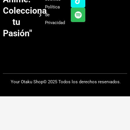
b
g
k
f
Política
Colecciona
e
r
y
de
a
tu
Privacidad
m
Pasión"
Your Otaku Shop© 2025 Todos los derechos reservados.