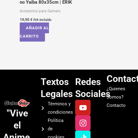
no Yaiba 80x35cm | ERIK
Accesorios para Gamers
19,95
€
IVA Incluído
AÑADIR AL
CARRITO
Contac
Textos
Redes
¿Quienes
Legales
Sociales
Somos?
Y
I
T
S
Términos y
Contacto
o
n
i
p
"Vive
condiciones
u
s
k
o
Política
el
t
t
t
t
de
u
a
o
i
Anime.
cookies