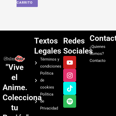
CARRITO
Contac
Textos
Redes
¿Quienes
Legales
Sociales
Somos?
Y
I
T
S
Términos y
Contacto
o
n
i
p
"Vive
condiciones
u
s
k
o
Política
el
t
t
t
t
de
u
a
o
i
Anime.
cookies
b
g
k
f
Política
Colecciona
e
r
y
de
a
tu
Privacidad
m