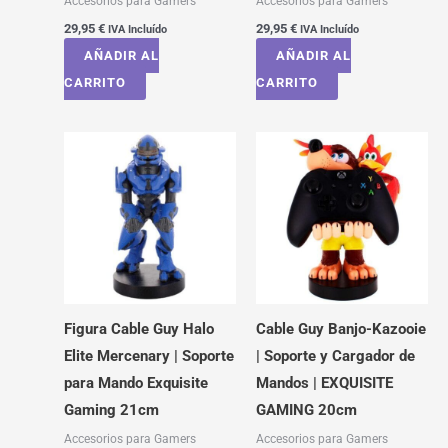
Accesorios para Gamers
Accesorios para Gamers
29,95
€
29,95
€
IVA Incluído
IVA Incluído
AÑADIR AL
AÑADIR AL
CARRITO
CARRITO
Figura Cable Guy Halo
Cable Guy Banjo-Kazooie
Elite Mercenary | Soporte
| Soporte y Cargador de
para Mando Exquisite
Mandos | EXQUISITE
Gaming 21cm
GAMING 20cm
Accesorios para Gamers
Accesorios para Gamers