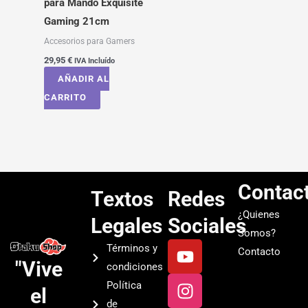
para Mando Exquisite
Gaming 21cm
Accesorios para Gamers
29,95
€
IVA Incluído
AÑADIR AL
CARRITO
Contac
Textos
Redes
¿Quienes
Legales
Sociales
Somos?
Y
I
T
S
Términos y
Contacto
o
n
i
p
"Vive
condiciones
u
s
k
o
Política
el
t
t
t
t
de