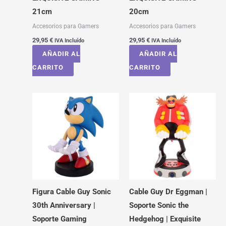
21cm
20cm
Accesorios para Gamers
Accesorios para Gamers
29,95
€
29,95
€
IVA Incluído
IVA Incluído
AÑADIR AL
AÑADIR AL
CARRITO
CARRITO
Figura Cable Guy Sonic
Cable Guy Dr Eggman |
30th Anniversary |
Soporte Sonic the
Soporte Gaming
Hedgehog | Exquisite