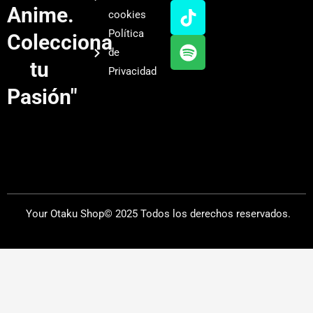
u
a
o
i
Anime.
cookies
b
g
k
f
Política
Colecciona
e
r
y
de
a
tu
Privacidad
m
Pasión"
Your Otaku Shop© 2025 Todos los derechos reservados.