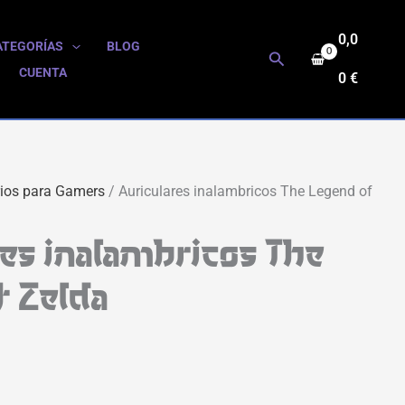
0,0
ATEGORÍAS
BLOG
Buscar
CUENTA
0
€
ios para Gamers
/ Auriculares inalambricos The Legend of
es inalambricos The
f Zelda