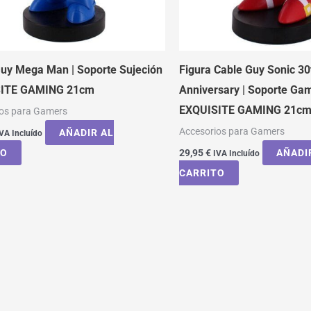
uy Mega Man | Soporte Sujeción
Figura Cable Guy Sonic 30
ITE GAMING 21cm
Anniversary | Soporte Ga
EXQUISITE GAMING 21c
ios para Gamers
Accesorios para Gamers
AÑADIR AL
VA Incluído
TO
29,95
€
AÑADI
IVA Incluído
CARRITO