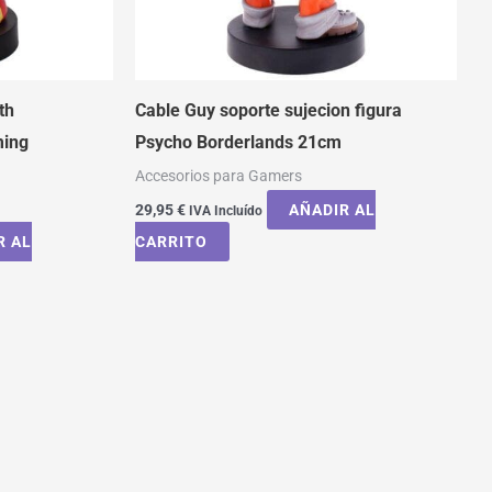
th
Cable Guy soporte sujecion figura
ming
Psycho Borderlands 21cm
m
Accesorios para Gamers
29,95
€
AÑADIR AL
IVA Incluído
R AL
CARRITO