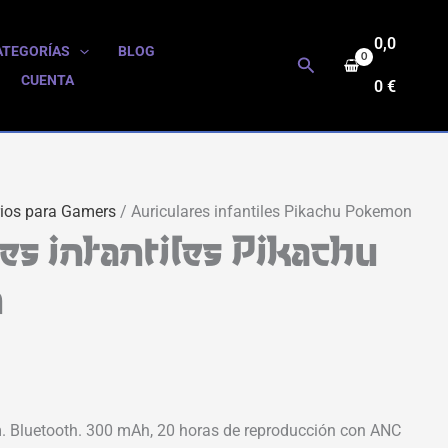
0,0
ATEGORÍAS
BLOG
Buscar
CUENTA
0
€
ios para Gamers
/ Auriculares infantiles Pikachu Pokemon
es infantiles Pikachu
n
 Bluetooth. 300 mAh, 20 horas de reproducción con ANC