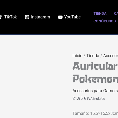
TIENDA
C
TikTok
Instagram
YouTube
CONÓCENOS
Inicio
/
Tienda
/
Accesor
Auricular
Pokemo
Accesorios para Gamers
21,95
€
IVA Incluído
Tamaño: 15,5×15,5x3cm.