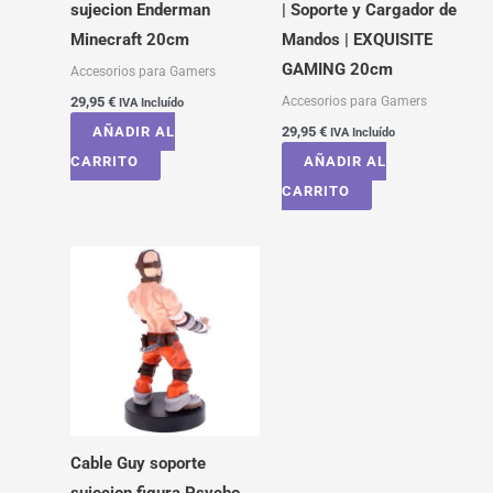
sujecion Enderman
| Soporte y Cargador de
Minecraft 20cm
Mandos | EXQUISITE
GAMING 20cm
Accesorios para Gamers
Accesorios para Gamers
29,95
€
IVA Incluído
AÑADIR AL
29,95
€
IVA Incluído
CARRITO
AÑADIR AL
CARRITO
Cable Guy soporte
sujecion figura Psycho