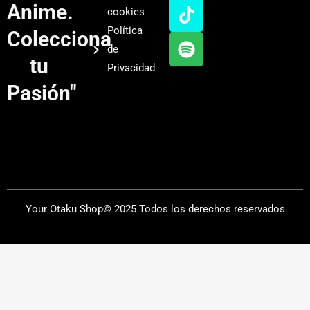
u
a
o
i
Anime.
cookies
b
g
k
f
Política
Colecciona
e
r
y
de
a
tu
Privacidad
m
Pasión"
Your Otaku Shop© 2025 Todos los derechos reservados.