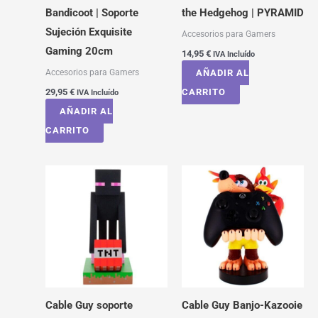
Bandicoot | Soporte
the Hedgehog | PYRAMID
Sujeción Exquisite
Accesorios para Gamers
Gaming 20cm
14,95
€
IVA Incluído
Accesorios para Gamers
AÑADIR AL
29,95
€
CARRITO
IVA Incluído
AÑADIR AL
CARRITO
Cable Guy soporte
Cable Guy Banjo-Kazooie