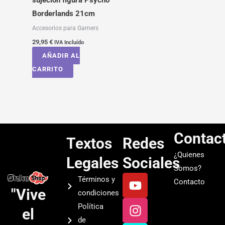
Borderlands 21cm
Accesorios para Gamers
29,95
€
IVA Incluído
AÑADIR AL
CARRITO
Contac
Textos
Redes
¿Quienes
Legales
Sociales
Somos?
Y
I
T
S
Términos y
Contacto
o
n
i
p
"Vive
condiciones
u
s
k
o
Política
el
t
t
t
t
de