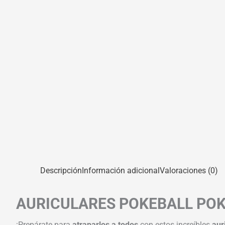
Descripción
Información adicional
Valoraciones (0)
AURICULARES POKEBALL POK
¡Prepárate para
atraparlos a todos
con estos increíbles
aur