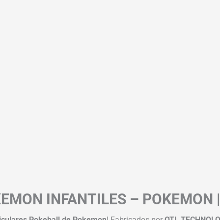
EMON INFANTILES – POKEMON |
iculares Pokeball de Pokemon
! Fabricados por
OTL TECHNOLO