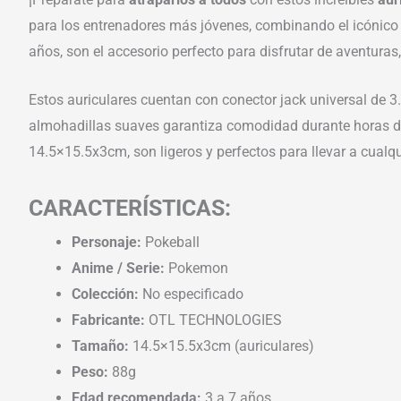
para los entrenadores más jóvenes, combinando el icónico 
años, son el accesorio perfecto para disfrutar de aventura
Estos auriculares cuentan con conector jack universal de 
almohadillas suaves garantiza comodidad durante horas de
14.5×15.5x3cm, son ligeros y perfectos para llevar a cualq
CARACTERÍSTICAS:
Personaje:
Pokeball
Anime / Serie:
Pokemon
Colección:
No especificado
Fabricante:
OTL TECHNOLOGIES
Tamaño:
14.5×15.5x3cm (auriculares)
Peso:
88g
Edad recomendada:
3 a 7 años