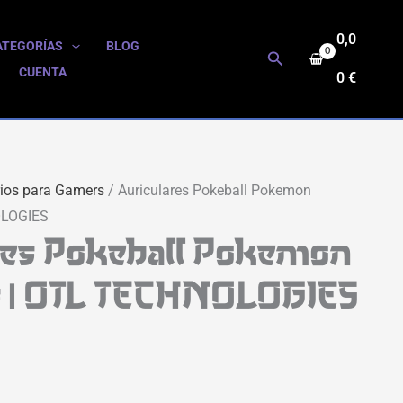
0,0
ATEGORÍAS
BLOG
Buscar
CUENTA
0
€
ios para Gamers
/ Auriculares Pokeball Pokemon
OLOGIES
res Pokeball Pokemon
es | OTL TECHNOLOGIES