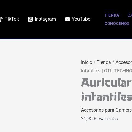
Auriculares
Pokeball
TIENDA
C
TikTok
Instagram
YouTube
Pokemon
CONÓCENOS
infantiles
|
OTL
TECHNOLOGIES
Inicio
/
Tienda
/
Accesor
cantidad
infantiles | OTL TECHN
Auricula
infantil
Accesorios para Gamers
21,95
€
IVA Incluído