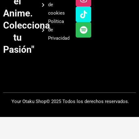
el
t
t
t
t
de
u
a
o
i
Anime.
cookies
b
g
k
f
Política
Colecciona
e
r
y
de
a
tu
Privacidad
m
Pasión"
Your Otaku Shop© 2025 Todos los derechos reservados.