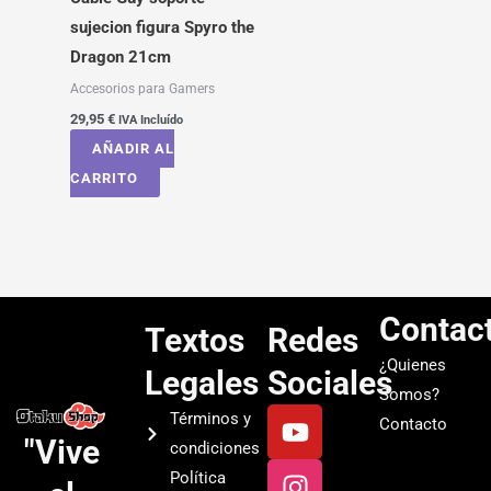
sujecion figura Spyro the
Dragon 21cm
Accesorios para Gamers
29,95
€
IVA Incluído
AÑADIR AL
CARRITO
Contac
Textos
Redes
¿Quienes
Legales
Sociales
Somos?
Y
I
T
S
Términos y
Contacto
o
n
i
p
"Vive
condiciones
u
s
k
o
Política