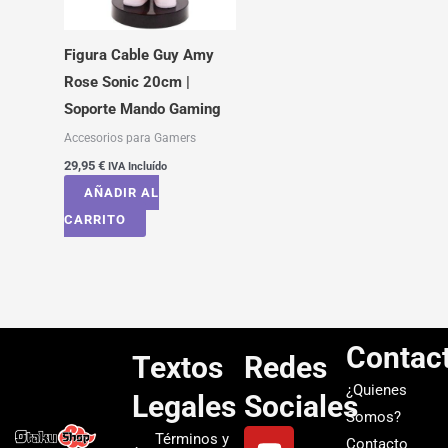
Figura Cable Guy Amy
Rose Sonic 20cm |
Soporte Mando Gaming
Accesorios para Gamers
29,95
€
IVA Incluído
AÑADIR AL
CARRITO
Contac
Textos
Redes
¿Quienes
Legales
Sociales
Somos?
Y
I
T
S
Términos y
Contacto