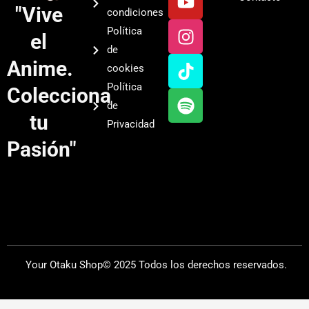
o
n
i
p
"Vive
condiciones
u
s
k
o
Política
el
t
t
t
t
de
u
a
o
i
Anime.
cookies
b
g
k
f
Política
Colecciona
e
r
y
de
a
tu
Privacidad
m
Pasión"
Your Otaku Shop© 2025 Todos los derechos reservados.