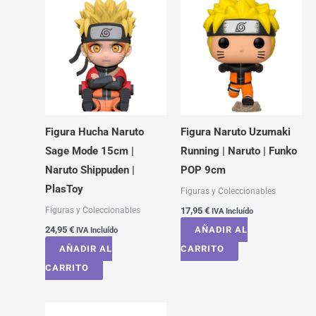
Figura Hucha Naruto
Figura Naruto Uzumaki
Sage Mode 15cm |
Running | Naruto | Funko
Naruto Shippuden |
POP 9cm
PlasToy
Figuras y Coleccionables
Figuras y Coleccionables
17,95
€
IVA Incluído
24,95
€
AÑADIR AL
IVA Incluído
AÑADIR AL
CARRITO
CARRITO