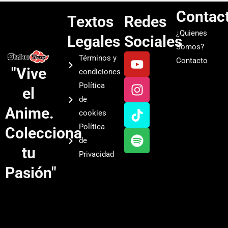
Contac
Textos
Redes
¿Quienes
Legales
Sociales
Somos?
Y
I
T
S
Términos y
Contacto
o
n
i
p
"Vive
condiciones
u
s
k
o
Política
el
t
t
t
t
de
u
a
o
i
Anime.
cookies
b
g
k
f
Política
Colecciona
e
r
y
de
a
tu
Privacidad
m
Pasión"