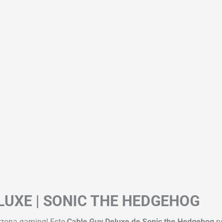
LUXE | SONIC THE HEDGEHOG
tu zona gaming! Este
Cable Guy Deluxe de Sonic the Hedgehog
no