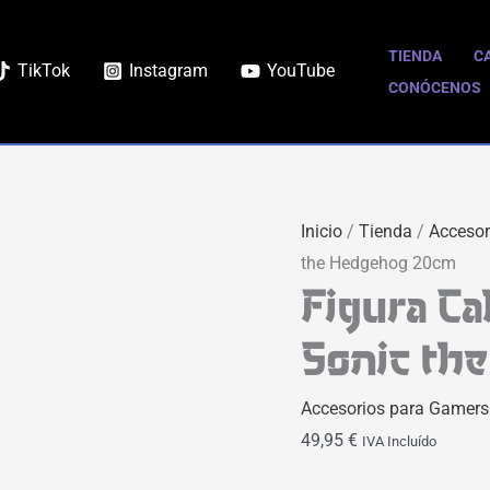
Figura
Cable
TIENDA
C
TikTok
Instagram
YouTube
Guy
CONÓCENOS
Sonic
Deluxe
|
Sonic
Inicio
/
Tienda
/
Accesor
the
the Hedgehog 20cm
Hedgehog
Figura Ca
20cm
cantidad
Sonic th
Accesorios para Gamers
49,95
€
IVA Incluído