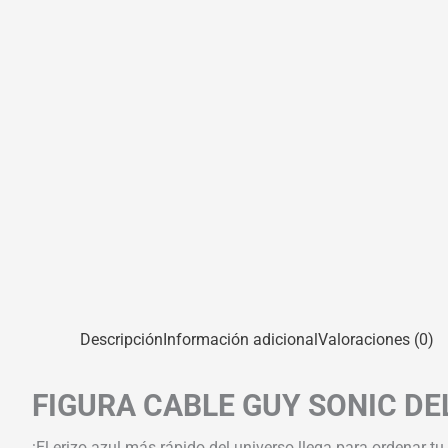
Descripción
Información adicional
Valoraciones (0)
FIGURA CABLE GUY SONIC DE
¡El erizo azul más rápido del universo llega para ordenar 