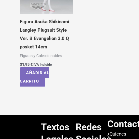
Figura Asuka Shikinami
Langley Plugsuit Style
Ver. B Evangelion 3.0 Q
posket 14cm
Figuras y Coleccionables
31,95
€
IVA Incluído
AÑADIR AL
CARRITO
Contac
Textos
Redes
¿Quienes