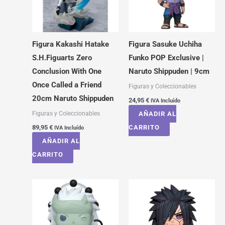
Figura Kakashi Hatake
Figura Sasuke Uchiha
S.H.Figuarts Zero
Funko POP Exclusive |
Conclusion With One
Naruto Shippuden | 9cm
Once Called a Friend
Figuras y Coleccionables
20cm Naruto Shippuden
24,95
€
IVA Incluído
Figuras y Coleccionables
AÑADIR AL
89,95
€
CARRITO
IVA Incluído
AÑADIR AL
CARRITO