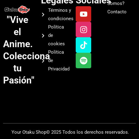
Legales
Sociales
Somos?
Y
I
T
S
Términos y
Contacto
o
n
i
p
"Vive
condiciones
u
s
k
o
Política
el
t
t
t
t
de
u
a
o
i
Anime.
cookies
b
g
k
f
Política
Colecciona
e
r
y
de
a
tu
Privacidad
m
Pasión"
Your Otaku Shop© 2025 Todos los derechos reservados.