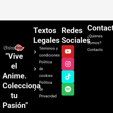
Contac
Textos
Redes
¿Quienes
Legales
Sociales
Somos?
Y
I
T
S
Términos y
Contacto
o
n
i
p
"Vive
condiciones
u
s
k
o
Política
el
t
t
t
t
de
u
a
o
i
Anime.
cookies
b
g
k
f
Política
Colecciona
e
r
y
de
a
tu
Privacidad
m
Pasión"