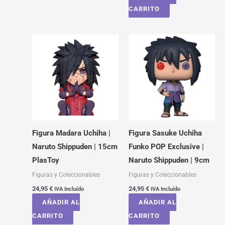
CARRITO
Figura Madara Uchiha |
Figura Sasuke Uchiha
Naruto Shippuden | 15cm
Funko POP Exclusive |
PlasToy
Naruto Shippuden | 9cm
Figuras y Coleccionables
Figuras y Coleccionables
24,95
€
24,95
€
IVA Incluído
IVA Incluído
AÑADIR AL
AÑADIR AL
CARRITO
CARRITO