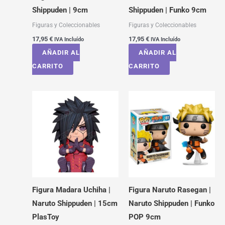
Shippuden | 9cm
Shippuden | Funko 9cm
Figuras y Coleccionables
Figuras y Coleccionables
17,95
€
17,95
€
IVA Incluído
IVA Incluído
AÑADIR AL
AÑADIR AL
CARRITO
CARRITO
Figura Madara Uchiha |
Figura Naruto Rasegan |
Naruto Shippuden | 15cm
Naruto Shippuden | Funko
PlasToy
POP 9cm