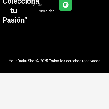
Colecciona
e
r
y
de
a
tu
Privacidad
m
Pasión"
Your Otaku Shop© 2025 Todos los derechos reservados.