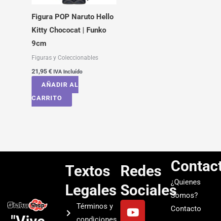
Figura POP Naruto Hello
Kitty Chococat | Funko
9cm
Figuras y Coleccionables
21,95
€
IVA Incluído
AÑADIR AL
CARRITO
Contac
Textos
Redes
¿Quienes
Legales
Sociales
Somos?
Y
I
T
S
Términos y
Contacto
o
n
i
p
condiciones