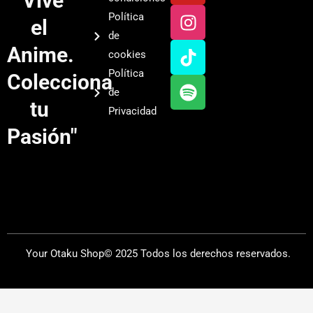
"Vive
u
s
k
o
Política
el
t
t
t
t
de
u
a
o
i
Anime.
cookies
b
g
k
f
Política
Colecciona
e
r
y
de
a
tu
Privacidad
m
Pasión"
Your Otaku Shop© 2025 Todos los derechos reservados.