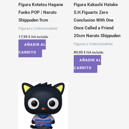
Figura Kotetsu Hagane
Figura Kakashi Hatake
Funko POP | Naruto
S.H.Figuarts Zero
Shippuden 9cm
Conclusion With One
Once Called a Friend
Figuras y Coleccionables
20cm Naruto Shippuden
17,95
€
IVA Incluído
Figuras y Coleccionables
AÑADIR AL
CARRITO
89,95
€
IVA Incluído
AÑADIR AL
CARRITO