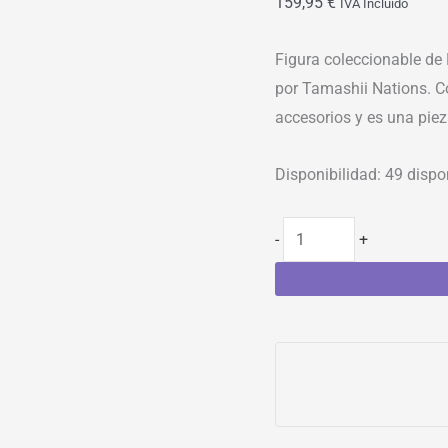
159,95
€
IVA Incluído
Figura coleccionable de 
por Tamashii Nations. C
accesorios y es una piez
Disponibilidad:
49 dispo
-
+