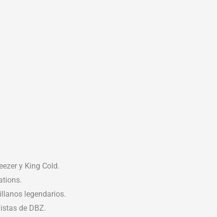
eezer y King Cold.
ations.
illanos legendarios.
istas de DBZ.