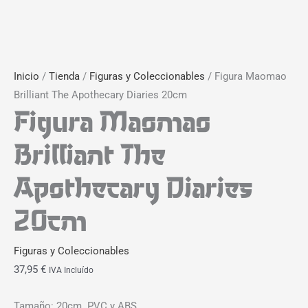
Inicio
/
Tienda
/
Figuras y Coleccionables
/ Figura Maomao
Brilliant The Apothecary Diaries 20cm
Figura Maomao
Brilliant The
Apothecary Diaries
20cm
Figuras y Coleccionables
37,95
€
IVA Incluído
Tamaño: 20cm. PVC y ABS.