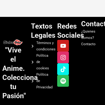
Contac
Textos
Redes
¿Quienes
Legales
Sociales
Somos?
Y
I
T
S
Términos y
Contacto
o
n
i
p
"Vive
condiciones
u
s
k
o
Política
el
t
t
t
t
de
u
a
o
i
Anime.
cookies
b
g
k
f
Política
Colecciona
e
r
y
de
a
tu
Privacidad
m
Pasión"