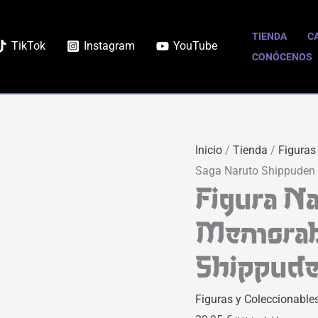
TIENDA
C
TikTok
Instagram
YouTube
CONÓCENOS
Inicio
/
Tienda
/
Figuras
Saga Naruto Shippuden
Figura N
Memorabl
Shippud
Figuras y Coleccionable