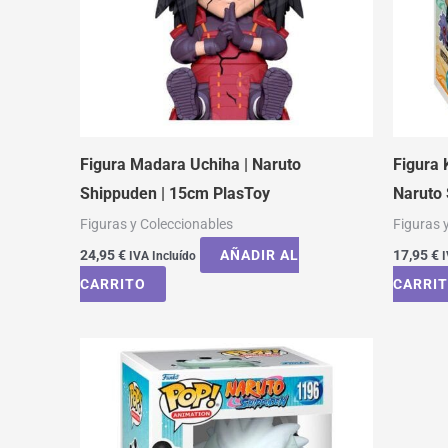
Figura Madara Uchiha | Naruto
Figura 
Shippuden | 15cm PlasToy
Naruto
Figuras y Coleccionables
Figuras 
24,95
€
AÑADIR AL
17,95
€
IVA Incluído
I
CARRITO
CARRI