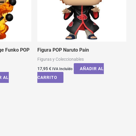
age Funko POP
Figura POP Naruto Pain
Figuras y Coleccionables
17,95
€
AÑADIR AL
IVA Incluído
R AL
CARRITO