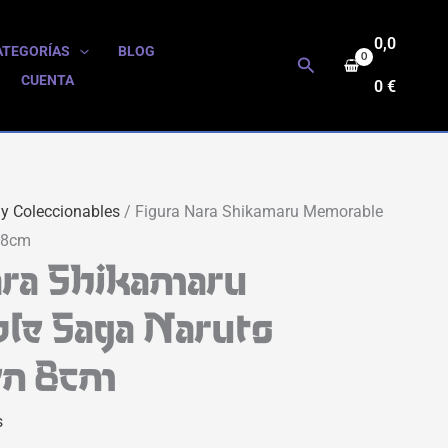
0,0
ATEGORÍAS
BLOG
Buscar
CUENTA
0
€
 y Coleccionables
/ Figura Nara Shikamaru Memorable
 8cm
ara Shikamaru
e Saga Naruto
en 8cm
s