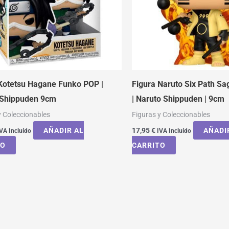
Kotetsu Hagane Funko POP |
Figura Naruto Six Path S
 Shippuden 9cm
| Naruto Shippuden | 9cm
y Coleccionables
Figuras y Coleccionables
AÑADIR AL
17,95
€
AÑADI
VA Incluído
IVA Incluído
TO
CARRITO