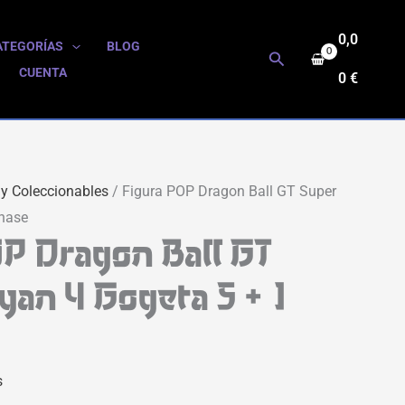
0,0
ATEGORÍAS
BLOG
Buscar
CUENTA
0
€
 y Coleccionables
/ Figura POP Dragon Ball GT Super
Chase
P Dragon Ball GT
yan 4 Gogeta 5 + 1
s