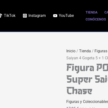
TIENDA
C
TikTok
Instagram
YouTube
CONÓCENOS
Inicio
/
Tienda
/
Figuras
Saiyan 4 Gogeta 5 + 1 
Figura PO
Super Sai
Chase
Figuras y Coleccionable