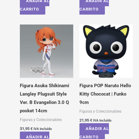
AÑADIR AL
AÑADIR AL
CARRITO
CARRITO
Figura Asuka Shikinami
Figura POP Naruto Hello
Langley Plugsuit Style
Kitty Chococat | Funko
Ver. B Evangelion 3.0 Q
9cm
posket 14cm
Figuras y Coleccionables
Figuras y Coleccionables
21,95
€
IVA Incluído
31,95
€
AÑADIR AL
IVA Incluído
AÑADIR AL
CARRITO