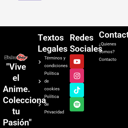
Contac
Textos
Redes
¿Quienes
Legales
Sociales
Somos?
Y
I
T
S
Términos y
Contacto
o
n
i
p
"Vive
condiciones
u
s
k
o
Política
el
t
t
t
t
de
u
a
o
i
Anime.
cookies
b
g
k
f
Política
Colecciona
e
r
y
de
a
tu
Privacidad
m
Pasión"