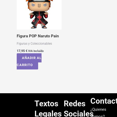
Figura POP Naruto Pain
Figuras y Coleccionables
17,95
€
IVA Incluído
AÑADIR AL
CARRITO
Contac
Textos
Redes
¿Quienes
Legales
Sociales
Somos?