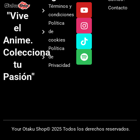
Y
I
T
S
Términos y
Contacto
o
n
i
p
"Vive
condiciones
u
s
k
o
Política
el
t
t
t
t
de
u
a
o
i
Anime.
cookies
b
g
k
f
Política
Colecciona
e
r
y
de
a
tu
Privacidad
m
Pasión"
Your Otaku Shop© 2025 Todos los derechos reservados.