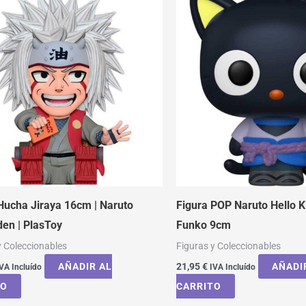
Hucha Jiraya 16cm | Naruto
Figura POP Naruto Hello Ki
en | PlasToy
Funko 9cm
y Coleccionables
Figuras y Coleccionables
AÑADIR AL
21,95
€
AÑADI
VA Incluído
IVA Incluído
TO
CARRITO