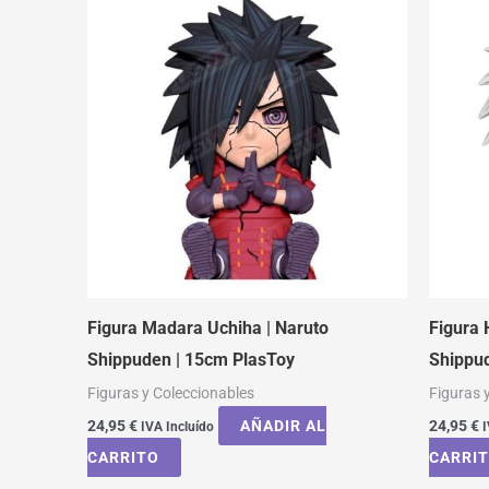
Figura Madara Uchiha | Naruto
Figura 
Shippuden | 15cm PlasToy
Shippud
Figuras y Coleccionables
Figuras 
24,95
€
AÑADIR AL
24,95
€
IVA Incluído
I
CARRITO
CARRI