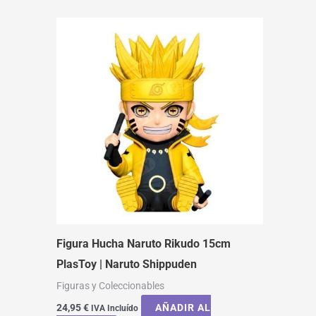
Figura Hucha Naruto Rikudo 15cm
PlasToy | Naruto Shippuden
Figuras y Coleccionables
24,95
€
AÑADIR AL
IVA Incluído