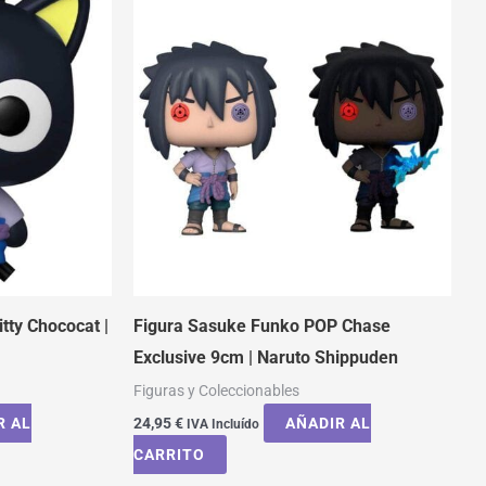
tty Chococat |
Figura Sasuke Funko POP Chase
Exclusive 9cm | Naruto Shippuden
Figuras y Coleccionables
R AL
24,95
€
AÑADIR AL
IVA Incluído
CARRITO