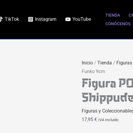
Figura
POP
TIENDA
C
TikTok
Instagram
YouTube
Sai
CONÓCENOS
|
Naruto
Shippuden
|
Inicio
/
Tienda
/
Figuras
Funko
Funko 9cm
9cm
Figura PO
cantidad
Shippude
Figuras y Coleccionable
17,95
€
IVA Incluído