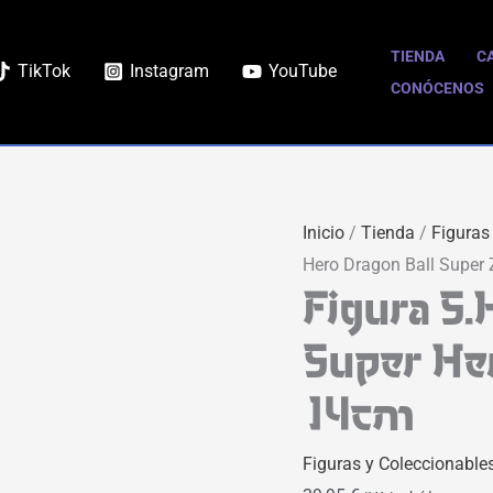
TIENDA
C
TikTok
Instagram
YouTube
CONÓCENOS
Inicio
/
Tienda
/
Figuras
Hero Dragon Ball Super
Figura S.
Super Her
14cm
Figuras y Coleccionable