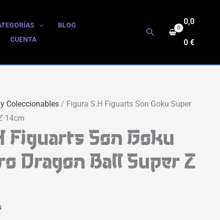
0,0
ATEGORÍAS
BLOG
Buscar
CUENTA
0
€
 y Coleccionables
/ Figura S.H Figuarts Son Goku Super
 Z 14cm
H Figuarts Son Goku
o Dragon Ball Super Z
s