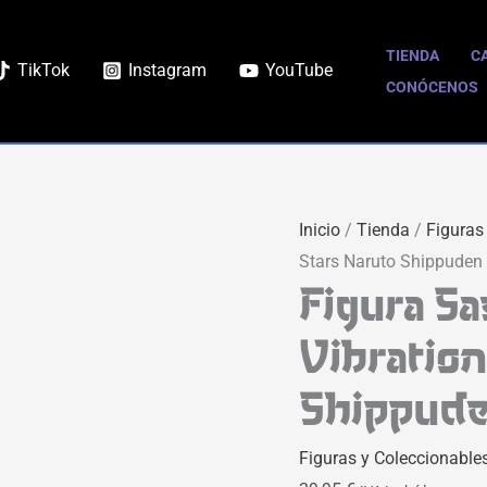
TIENDA
C
TikTok
Instagram
YouTube
CONÓCENOS
Inicio
/
Tienda
/
Figuras
Stars Naruto Shippude
Figura Sa
Vibration
Shippud
Figuras y Coleccionable