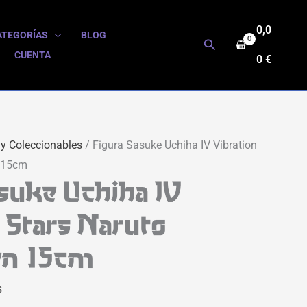
0,0
ATEGORÍAS
BLOG
Buscar
CUENTA
0
€
 y Coleccionables
/ Figura Sasuke Uchiha IV Vibration
n 15cm
suke Uchiha IV
 Stars Naruto
en 15cm
s