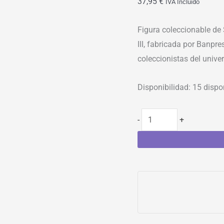
37,95
€
IVA Incluído
Figura coleccionable de
III, fabricada por Banpre
coleccionistas del univer
Disponibilidad:
15 dispo
-
+