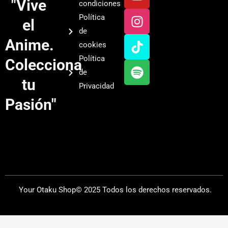
o
n
i
p
"Vive
condiciones
u
s
k
o
Política
el
t
t
t
t
de
u
a
o
i
Anime.
cookies
b
g
k
f
Política
Colecciona
e
r
y
de
a
tu
Privacidad
m
Pasión"
Your Otaku Shop© 2025 Todos los derechos reservados.