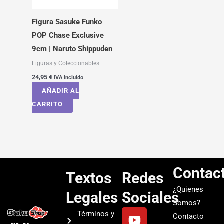
Figura Sasuke Funko
POP Chase Exclusive
9cm | Naruto Shippuden
Figuras y Coleccionables
24,95
€
IVA Incluído
AÑADIR AL
CARRITO
Contac
Textos
Redes
¿Quienes
Legales
Sociales
Somos?
Y
I
T
S
Términos y
Contacto