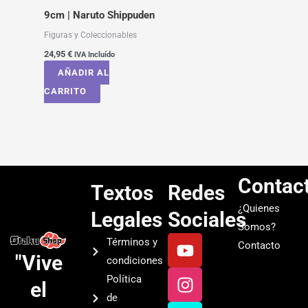
9cm | Naruto Shippuden
Figuras y Coleccionables
24,95
€
IVA Incluído
AÑADIR AL
CARRITO
Contac
Textos
Redes
¿Quienes
Legales
Sociales
Somos?
Y
I
T
S
Términos y
Contacto
o
n
i
p
"Vive
condiciones
u
s
k
o
Política
el
t
t
t
t
de