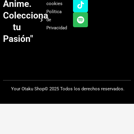
u
a
o
i
Anime.
cookies
b
g
k
f
Política
Colecciona
e
r
y
de
a
tu
Privacidad
m
Pasión"
Your Otaku Shop© 2025 Todos los derechos reservados.