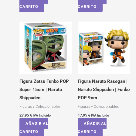
CARRITO
CARRITO
Figura Zetsu Funko POP
Figura Naruto Rasegan |
Super 15cm | Naruto
Naruto Shippuden | Funko
Shippuden
POP 9cm
Figuras y Coleccionables
Figuras y Coleccionables
27,95
€
17,95
€
IVA Incluído
IVA Incluído
AÑADIR AL
AÑADIR AL
CARRITO
CARRITO