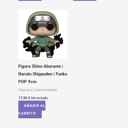
Figura Shino Aburame |
Naruto Shippuden | Funko
POP 9cm
Figuras y Coleccionables
17,95
€
IVA Incluído
AÑADIR AL
CARRITO