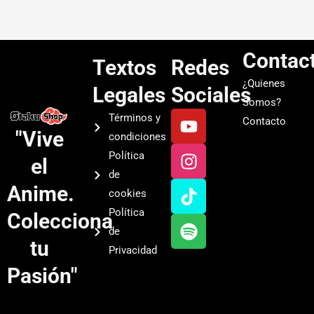
Contac
Textos
Redes
¿Quienes
Legales
Sociales
Somos?
Y
I
T
S
Términos y
Contacto
o
n
i
p
"Vive
condiciones
u
s
k
o
Política
el
t
t
t
t
de
u
a
o
i
Anime.
cookies
b
g
k
f
Política
Colecciona
e
r
y
de
a
tu
Privacidad
m
Pasión"