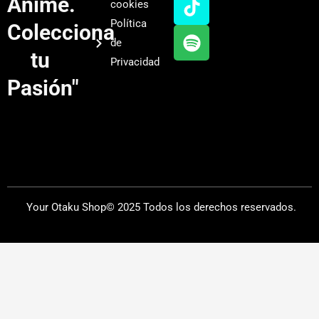
Anime.
cookies
b
g
k
f
Política
Colecciona
e
r
y
de
a
tu
Privacidad
m
Pasión"
Your Otaku Shop© 2025 Todos los derechos reservados.