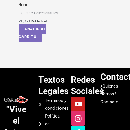
9cm
Figuras y Coleccionables
21,95
€
IVA Incluído
AÑADIR AL
CARRITO
Contac
Textos
Redes
¿Quienes
Legales
Sociales
Somos?
Y
I
T
S
Términos y
Contacto
o
n
i
p
"Vive
condiciones
u
s
k
o
Política
el
t
t
t
t
de
u
a
o
i