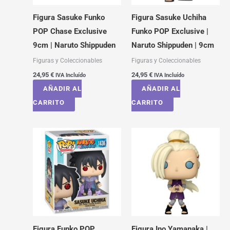
Figura Sasuke Funko
Figura Sasuke Uchiha
POP Chase Exclusive
Funko POP Exclusive |
9cm | Naruto Shippuden
Naruto Shippuden | 9cm
Figuras y Coleccionables
Figuras y Coleccionables
24,95
€
24,95
€
IVA Incluído
IVA Incluído
AÑADIR AL
AÑADIR AL
CARRITO
CARRITO
Figura Funko POP
Figura Ino Yamanaka |