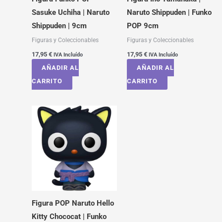
Sasuke Uchiha | Naruto
Naruto Shippuden | Funko
Shippuden | 9cm
POP 9cm
Figuras y Coleccionables
Figuras y Coleccionables
17,95
€
17,95
€
IVA Incluído
IVA Incluído
AÑADIR AL
AÑADIR AL
CARRITO
CARRITO
Figura POP Naruto Hello
Kitty Chococat | Funko