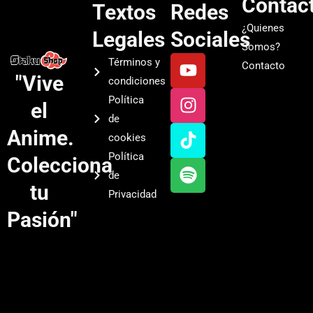
Contac
Textos
Redes
¿Quienes
Legales
Sociales
Somos?
Y
I
T
S
Términos y
Contacto
o
n
i
p
"Vive
condiciones
u
s
k
o
Política
el
t
t
t
t
de
u
a
o
i
Anime.
cookies
b
g
k
f
Política
Colecciona
e
r
y
de
a
tu
Privacidad
m
Pasión"