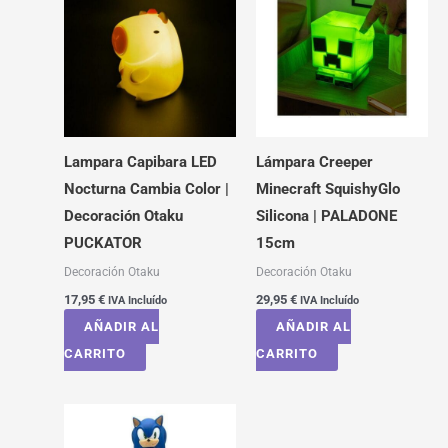
Lampara Capibara LED
Lámpara Creeper
Nocturna Cambia Color |
Minecraft SquishyGlo
Decoración Otaku
Silicona | PALADONE
PUCKATOR
15cm
Decoración Otaku
Decoración Otaku
17,95
€
29,95
€
IVA Incluído
IVA Incluído
AÑADIR AL
AÑADIR AL
CARRITO
CARRITO