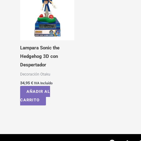
Lampara Sonic the
Hedgehog 3D con
Despertador
Decoración Otaku
34,95
€
IVA Incluído
AÑADIR AL
CARRITO