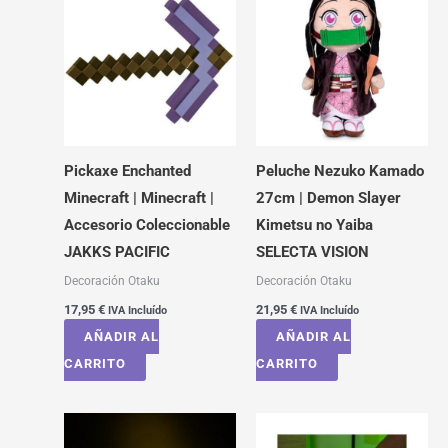
Pickaxe Enchanted
Peluche Nezuko Kamado
Minecraft | Minecraft |
27cm | Demon Slayer
Accesorio Coleccionable
Kimetsu no Yaiba
JAKKS PACIFIC
SELECTA VISION
Decoración Otaku
Decoración Otaku
17,95
€
21,95
€
IVA Incluído
IVA Incluído
AÑADIR AL
AÑADIR AL
CARRITO
CARRITO