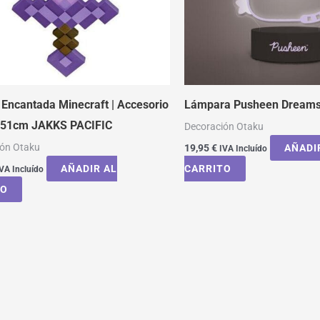
Encantada Minecraft | Accesorio
Lámpara Pusheen Dreams 
z 51cm JAKKS PACIFIC
Decoración Otaku
ión Otaku
19,95
€
AÑADI
IVA Incluído
AÑADIR AL
CARRITO
VA Incluído
TO