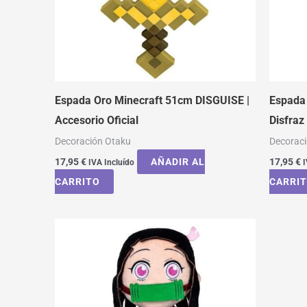
Espada Oro Minecraft 51cm DISGUISE |
Espada 
Accesorio Oficial
Disfra
Decoración Otaku
Decorac
17,95
€
AÑADIR AL
17,95
€
IVA Incluído
I
CARRITO
CARRI