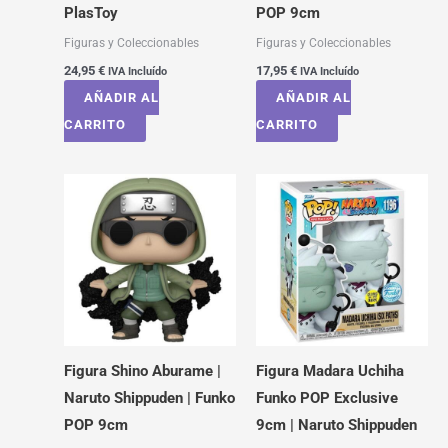
PlasToy
POP 9cm
Figuras y Coleccionables
Figuras y Coleccionables
24,95
€
17,95
€
IVA Incluído
IVA Incluído
AÑADIR AL
AÑADIR AL
CARRITO
CARRITO
Figura Shino Aburame |
Figura Madara Uchiha
Naruto Shippuden | Funko
Funko POP Exclusive
POP 9cm
9cm | Naruto Shippuden