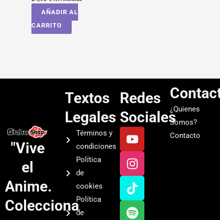
AÑADIR AL
CARRITO
Contac
Textos
Redes
¿Quienes
Legales
Sociales
Somos?
Y
I
T
S
Términos y
Contacto
o
n
i
p
"Vive
condiciones
u
s
k
o
Política
el
t
t
t
t
de
u
a
o
i
Anime.
cookies
b
g
k
f
Política
Colecciona
e
r
y
de
a