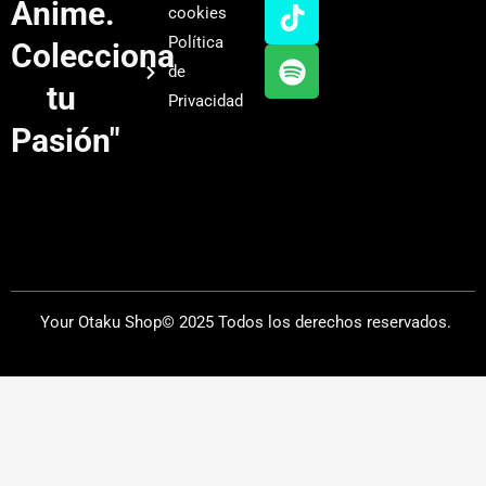
u
a
o
i
Anime.
cookies
b
g
k
f
Política
Colecciona
e
r
y
de
a
tu
Privacidad
m
Pasión"
Your Otaku Shop© 2025 Todos los derechos reservados.