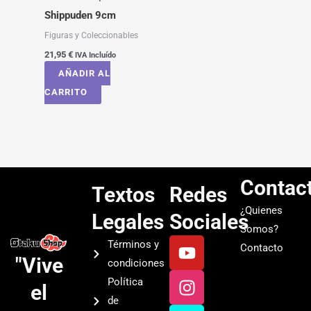
Shippuden 9cm
Figuras y Coleccionables
21,95
€
IVA Incluído
AÑADIR AL
CARRITO
Contac
Textos
Redes
¿Quienes
Legales
Sociales
Somos?
Y
I
T
S
Términos y
Contacto
o
n
i
p
"Vive
condiciones
u
s
k
o
Política
el
t
t
t
t
de