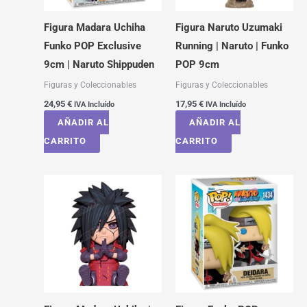
Figura Madara Uchiha
Figura Naruto Uzumaki
Funko POP Exclusive
Running | Naruto | Funko
9cm | Naruto Shippuden
POP 9cm
Figuras y Coleccionables
Figuras y Coleccionables
24,95
€
17,95
€
IVA Incluído
IVA Incluído
AÑADIR AL
AÑADIR AL
CARRITO
CARRITO