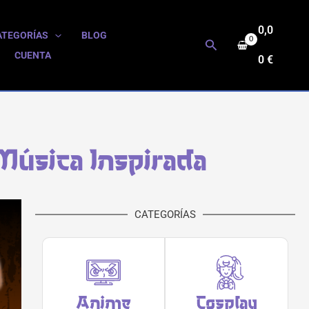
0,0
ATEGORÍAS
BLOG
Buscar
CUENTA
0
€
 Música Inspirada
CATEGORÍAS
Anime
Cosplay