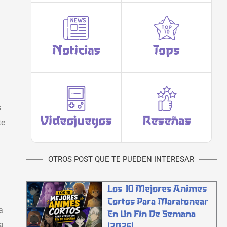
Noticias
Tops
s
Videojuegos
Reseñas
te
OTROS POST QUE TE PUEDEN INTERESAR
Los 10 Mejores Animes
Cortos Para Maratonear
a
En Un Fin De Semana
(2026)
ca