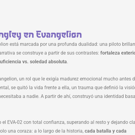
ngley en Evangelion
lion
está marcada por una profunda dualidad: una piloto brillan
rrativa se construye a partir de sus contrastes:
fortaleza exteri
uficiencia vs. soledad absoluta
.
angelion, un rol que le exigía madurez emocional mucho antes 
, se quitó la vida frente a ella, un trauma que definió la visió
cesitaba a nadie. A partir de ahí, construyó una identidad bas
o el EVA-02 con total confianza, superando al resto y dejando cl
o una coraza: a lo largo de la historia,
cada batalla y cada