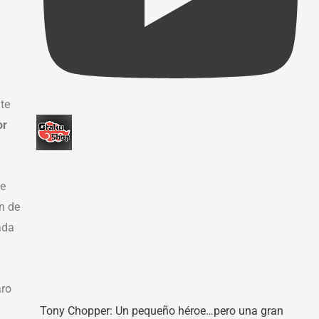
te
or
de
n de
ada
aro
Tony Chopper: Un pequeño héroe…pero una gran