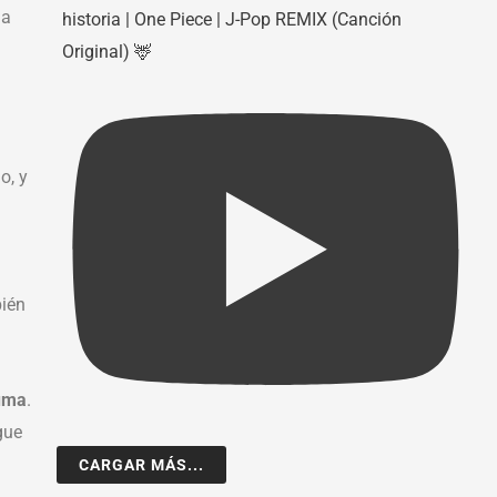
 a
historia | One Piece | J-Pop REMIX (Canción
Original) 🦌
o, y
bién
auma
.
gue
CARGAR MÁS...