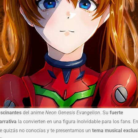
ascinantes
del anime
Neon Genesis Evangelion
. Su
fuerte
arrativa
la convierten en una figura inolvidable para los fans. E
 quizás no conocías y te presentamos un
tema musical exclus