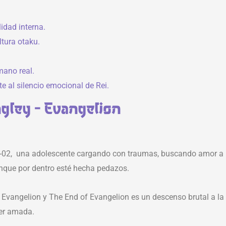
idad interna.
ltura otaku.
mano real.
te al silencio emocional de Rei.
gley - Evangelion
Eva-02, una adolescente cargando con traumas, buscando amor a
unque por dentro esté hecha pedazos.
 Evangelion y The End of Evangelion es un descenso brutal a la
 ser amada.