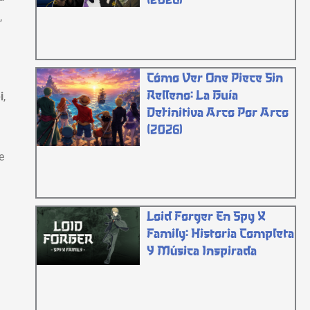
,
Cómo Ver One Piece Sin
Relleno: La Guía
i
,
Definitiva Arco Por Arco
(2026)
e
Loid Forger En Spy X
Family: Historia Completa
Y Música Inspirada