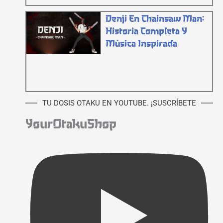
Denji En Chainsaw Man:
Historia Completa Y
Música Inspirada
TU DOSIS OTAKU EN YOUTUBE. ¡SUSCRÍBETE
YourOtakuShop