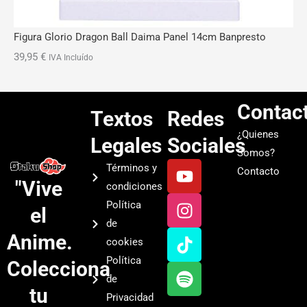
Figura Glorio Dragon Ball Daima Panel 14cm Banpresto
39,95
€
IVA Incluído
Contac
Textos
Redes
¿Quienes
Legales
Sociales
Somos?
Y
I
T
S
Términos y
Contacto
o
n
i
p
"Vive
condiciones
u
s
k
o
Política
el
t
t
t
t
de
u
a
o
i
Anime.
cookies
b
g
k
f
Política
Colecciona
e
r
y
de
a
tu
Privacidad
m