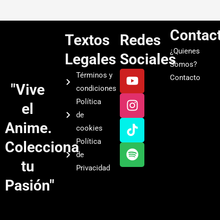
Contac
Textos
Redes
¿Quienes
Legales
Sociales
Somos?
Y
I
T
S
Términos y
Contacto
o
n
i
p
"Vive
condiciones
u
s
k
o
Política
el
t
t
t
t
de
u
a
o
i
Anime.
cookies
b
g
k
f
Política
Colecciona
e
r
y
de
a
tu
Privacidad
m
Pasión"