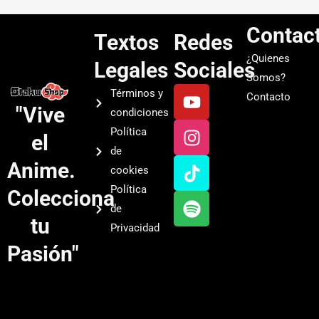
Contac
Textos
Redes
¿Quienes
Legales
Sociales
Somos?
Y
I
T
S
Términos y
Contacto
o
n
i
p
"Vive
condiciones
u
s
k
o
Política
el
t
t
t
t
de
u
a
o
i
Anime.
cookies
b
g
k
f
Política
Colecciona
e
r
y
de
a
tu
Privacidad
m
Pasión"