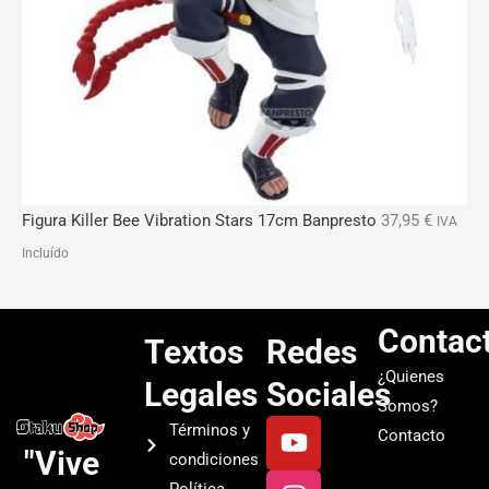
Figura Killer Bee Vibration Stars 17cm Banpresto
37,95
€
IVA
Incluído
Contac
Textos
Redes
¿Quienes
Legales
Sociales
Somos?
Y
I
T
S
Términos y
Contacto
o
n
i
p
"Vive
condiciones
u
s
k
o
Política