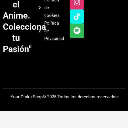
el
t
t
t
t
de
u
a
o
i
Anime.
cookies
b
g
k
f
Política
Colecciona
e
r
y
de
a
tu
Privacidad
m
Pasión"
Your Otaku Shop© 2025 Todos los derechos reservados.