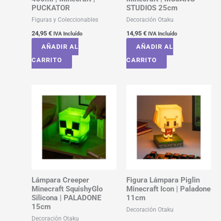
PUCKATOR
STUDIOS 25cm
Figuras y Coleccionables
Decoración Otaku
24,95
€
14,95
€
IVA Incluído
IVA Incluído
AÑADIR AL
AÑADIR AL
CARRITO
CARRITO
Lámpara Creeper
Figura Lámpara Piglin
Minecraft SquishyGlo
Minecraft Icon | Paladone
Silicona | PALADONE
11cm
15cm
Decoración Otaku
Decoración Otaku