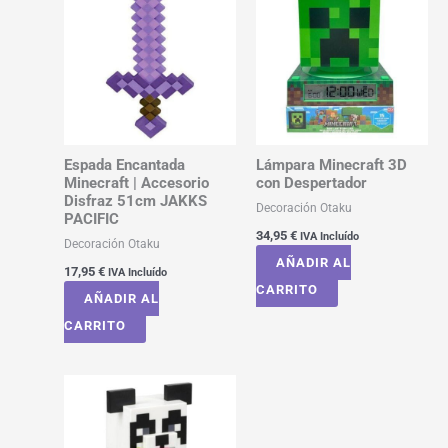
Espada Encantada
Lámpara Minecraft 3D
Minecraft | Accesorio
con Despertador
Disfraz 51cm JAKKS
Decoración Otaku
PACIFIC
34,95
€
IVA Incluído
Decoración Otaku
AÑADIR AL
17,95
€
IVA Incluído
CARRITO
AÑADIR AL
CARRITO