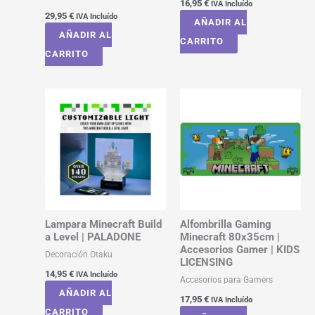
16,95
€
IVA Incluído
29,95
€
IVA Incluído
AÑADIR AL
AÑADIR AL
CARRITO
CARRITO
Lampara Minecraft Build
Alfombrilla Gaming
a Level | PALADONE
Minecraft 80x35cm |
Accesorios Gamer | KIDS
Decoración Otaku
LICENSING
14,95
€
IVA Incluído
Accesorios para Gamers
AÑADIR AL
17,95
€
IVA Incluído
CARRITO