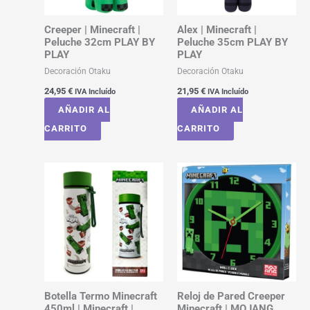
Creeper | Minecraft |
Alex | Minecraft |
Peluche 32cm PLAY BY
Peluche 35cm PLAY BY
PLAY
PLAY
Decoración Otaku
Decoración Otaku
24,95
€
21,95
€
IVA Incluído
IVA Incluído
AÑADIR AL
AÑADIR AL
CARRITO
CARRITO
Botella Termo Minecraft
Reloj de Pared Creeper
450ml | Minecraft |
Minecraft | MOJANG