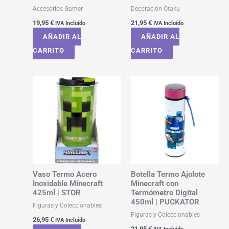
Accesorios Gamer
Decoración Otaku
19,95
€
21,95
€
IVA Incluído
IVA Incluído
AÑADIR AL
AÑADIR AL
CARRITO
CARRITO
Vaso Termo Acero
Botella Termo Ajolote
Inoxidable Minecraft
Minecraft con
425ml | STOR
Termómetro Digital
450ml | PUCKATOR
Figuras y Coleccionables
Figuras y Coleccionables
26,95
€
IVA Incluído
21,95
€