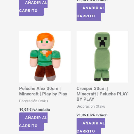
IVA Incluído
AÑADIR AL
AÑADIR AL
CARRITO
CARRITO
Peluche Alex 30cm |
Creeper 30cm |
Minecraft | Play by Play
Minecraft | Peluche PLAY
BY PLAY
Decoración Otaku
Decoración Otaku
19,95
€
IVA Incluído
21,95
€
IVA Incluído
AÑADIR AL
AÑADIR AL
CARRITO
CARRITO