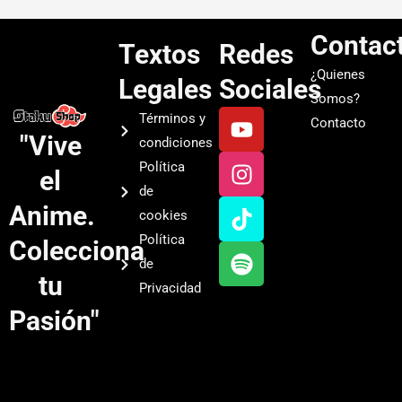
Contac
Textos
Redes
¿Quienes
Legales
Sociales
Somos?
Y
I
T
S
Términos y
Contacto
o
n
i
p
"Vive
condiciones
u
s
k
o
Política
el
t
t
t
t
de
u
a
o
i
Anime.
cookies
b
g
k
f
Política
Colecciona
e
r
y
de
a
tu
Privacidad
m
Pasión"