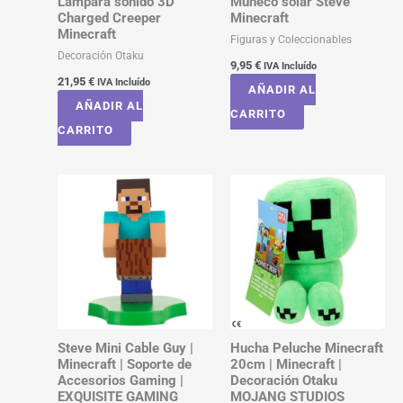
Lampara sonido 3D
Muñeco solar Steve
Charged Creeper
Minecraft
Minecraft
Figuras y Coleccionables
Decoración Otaku
9,95
€
IVA Incluído
21,95
€
IVA Incluído
AÑADIR AL
AÑADIR AL
CARRITO
CARRITO
Steve Mini Cable Guy |
Hucha Peluche Minecraft
Minecraft | Soporte de
20cm | Minecraft |
Accesorios Gaming |
Decoración Otaku
EXQUISITE GAMING
MOJANG STUDIOS