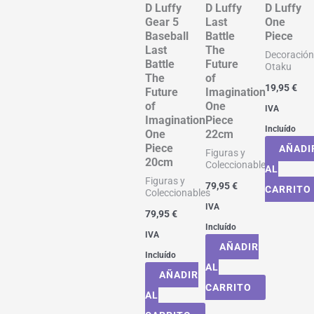
D Luffy
D Luffy
D Luffy
Gear 5
Last
One
Baseball
Battle
Piece
Last
The
Decoració
Battle
Future
Otaku
The
of
19,95
€
Future
Imagination
of
One
IVA
Imagination
Piece
Incluído
One
22cm
Piece
AÑADI
Figuras y
20cm
Coleccionables
AL
Figuras y
79,95
€
CARRITO
Coleccionables
IVA
79,95
€
Incluído
IVA
AÑADIR
Incluído
AL
AÑADIR
CARRITO
AL