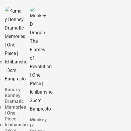
Kuma y
Bonney
Dramatic
s
Memories
| One
Piece |
Monkey
ho
Ichibansho
D
13cm