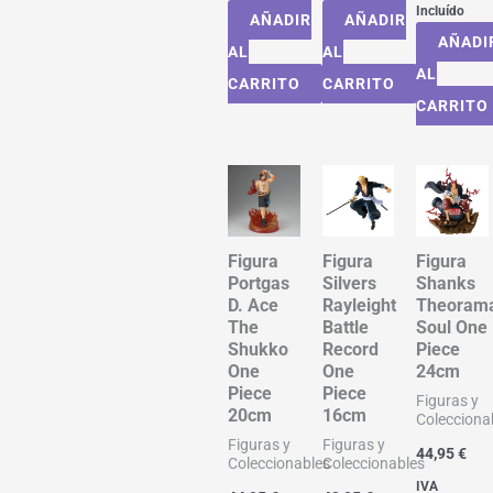
Incluído
AÑADIR
AÑADIR
AÑADI
AL
AL
AL
CARRITO
CARRITO
CARRITO
Figura
Figura
Figura
Portgas
Silvers
Shanks
D. Ace
Rayleight
Theoram
The
Battle
Soul One
Shukko
Record
Piece
One
One
24cm
Piece
Piece
Figuras y
20cm
16cm
Colecciona
Figuras y
Figuras y
44,95
€
Coleccionables
Coleccionables
IVA