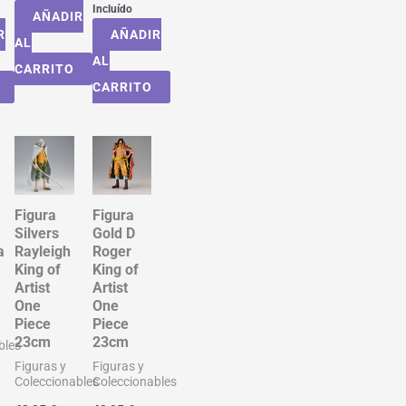
Incluído
AÑADIR
R
AÑADIR
AL
AL
CARRITO
CARRITO
Figura
Figura
Silvers
Gold D
a
Rayleigh
Roger
King of
King of
Artist
Artist
One
One
Piece
Piece
23cm
23cm
bles
Figuras y
Figuras y
Coleccionables
Coleccionables