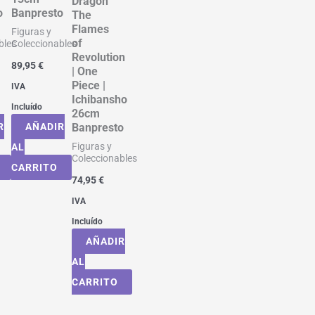
Dragon
o
Banpresto
The
Flames
Figuras y
of
bles
Coleccionables
Revolution
89,95
€
| One
Piece |
IVA
Ichibansho
Incluído
26cm
R
AÑADIR
Banpresto
Figuras y
AL
Coleccionables
CARRITO
74,95
€
IVA
Incluído
AÑADIR
AL
CARRITO