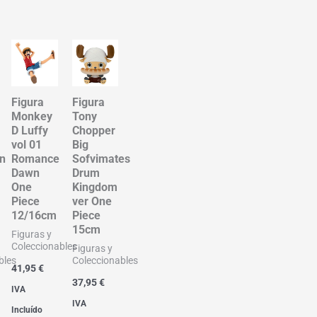
Figura
Figura
Monkey
Tony
D Luffy
Chopper
vol 01
Big
n
Romance
Sofvimates
Dawn
Drum
One
Kingdom
Piece
ver One
12/16cm
Piece
15cm
Figuras y
Coleccionables
Figuras y
bles
Coleccionables
41,95
€
37,95
€
IVA
IVA
Incluído