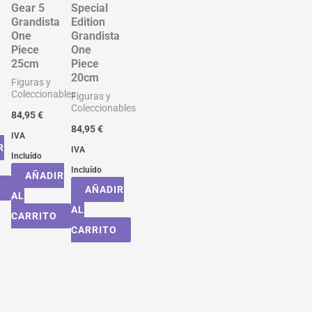
Gear 5
Special
Grandista
Edition
One
Grandista
Piece
One
n
25cm
Piece
20cm
Figuras y
Coleccionables
Figuras y
Coleccionables
84,95
€
84,95
€
IVA
R
IVA
Incluído
Incluído
AÑADIR
AÑADIR
AL
AL
CARRITO
CARRITO