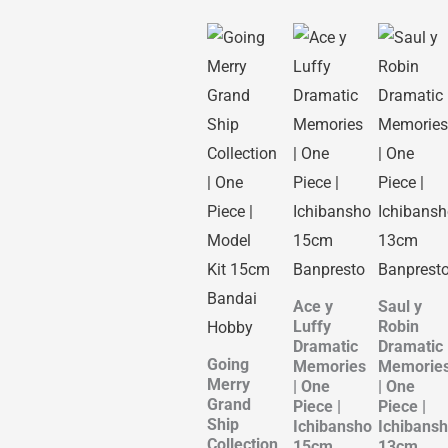
Ace y
Saul y
Luffy
Robin
Dramatic
Dramatic
Going
Memories
Memorie
Merry
| One
| One
Grand
Piece |
Piece |
Ship
Ichibansho
Ichibans
Collection
15cm
13cm