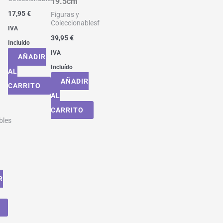
19.5cm
17,95
€
Figuras y
Coleccionablesf
IVA
39,95
€
Incluído
IVA
AÑADIR
Incluído
AL
AÑADIR
CARRITO
AL
CARRITO
bles
R