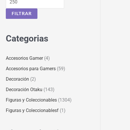
n
x
FILTRAR
i
i
m
m
o
o
Categorias
Accesorios Gamer
(4)
Accesorios para Gamers
(59)
Decoración
(2)
Decoración Otaku
(143)
Figuras y Coleccionables
(1304)
Figuras y Coleccionablesf
(1)