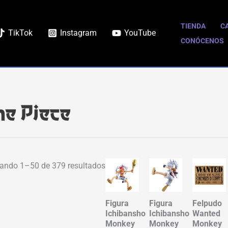
Ordenado
por
TIENDA
C
TikTok
Instagram
YouTube
popularidad
CONÓCENOS
e Piece
ando 1–50 de 379 resultados
Figura
Figura
Felpudo
Ichibansho
Ichibansho
Wanted
Monkey
Monkey
Monkey