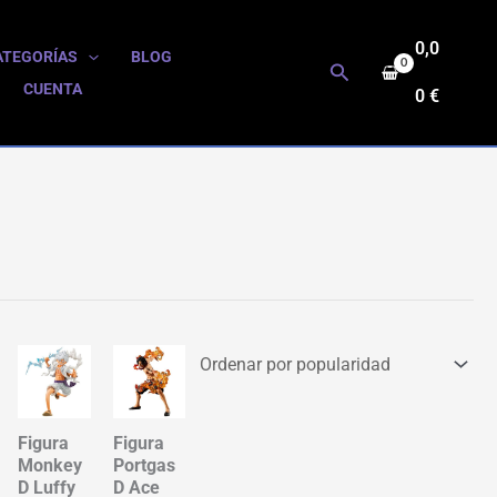
0,0
ATEGORÍAS
BLOG
Buscar
CUENTA
0
€
Figura
Figura
Monkey
Portgas
D Luffy
D Ace