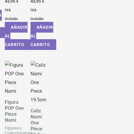
43,95
€
43,95
€
IVA
IVA
R
Incluído
Incluído
AÑADIR
AÑADIR
AL
AL
CARRITO
CARRITO
Figura
POP One
Caliz
Piece
Nami
Nami
One
Figuras y
Piece
Coleccionables