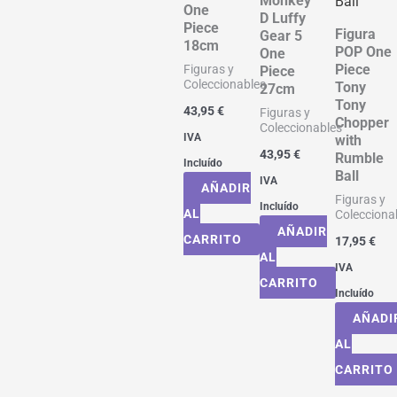
Monkey
One
D Luffy
Piece
Figura
Gear 5
18cm
POP One
One
Piece
Figuras y
Piece
Coleccionables
Tony
27cm
Tony
43,95
€
Figuras y
Chopper
Coleccionables
IVA
with
43,95
€
Rumble
Incluído
Ball
IVA
AÑADIR
Figuras y
Incluído
AL
Colecciona
AÑADIR
CARRITO
17,95
€
AL
IVA
CARRITO
Incluído
AÑADI
AL
CARRITO