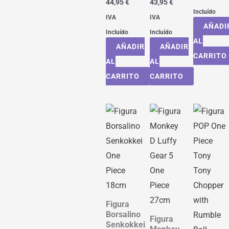
44,95
€
43,95
€
Incluído
IVA
IVA
AÑADI
Incluído
Incluído
AL
AÑADIR
AÑADIR
CARRITO
AL
AL
CARRITO
CARRITO
Figura
Borsalino
Figura
Senkokkei