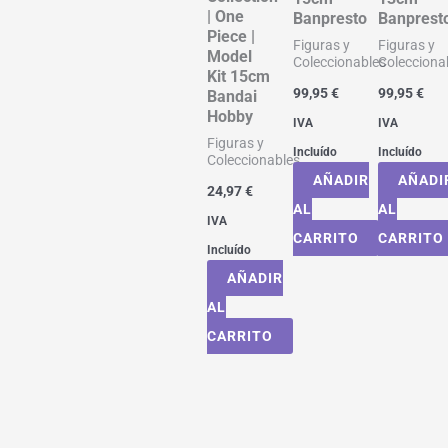
| One
Banpresto
Banprest
Piece |
Figuras y
Figuras y
Model
Coleccionables
Colecciona
Kit 15cm
99,95
€
99,95
€
Bandai
Hobby
IVA
IVA
Figuras y
Incluído
Incluído
Coleccionables
AÑADIR
AÑADI
24,97
€
AL
AL
IVA
CARRITO
CARRITO
Incluído
AÑADIR
AL
CARRITO