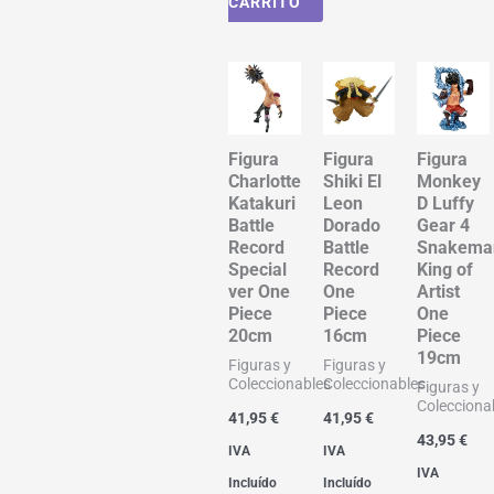
CARRITO
Figura
Figura
Figura
Charlotte
Shiki El
Monkey
Katakuri
Leon
D Luffy
Battle
Dorado
Gear 4
Record
Battle
Snakema
Special
Record
King of
ver One
One
Artist
Piece
Piece
One
20cm
16cm
Piece
19cm
Figuras y
Figuras y
Coleccionables
Coleccionables
Figuras y
Colecciona
41,95
€
41,95
€
43,95
€
IVA
IVA
IVA
Incluído
Incluído