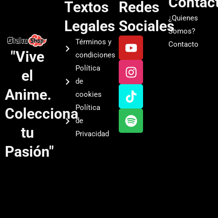
Contac
Textos
Redes
¿Quienes
Legales
Sociales
Somos?
Y
I
T
S
Términos y
Contacto
o
n
i
p
"Vive
condiciones
u
s
k
o
Política
el
t
t
t
t
de
u
a
o
i
Anime.
cookies
b
g
k
f
Política
Colecciona
e
r
y
de
a
tu
Privacidad
m
Pasión"