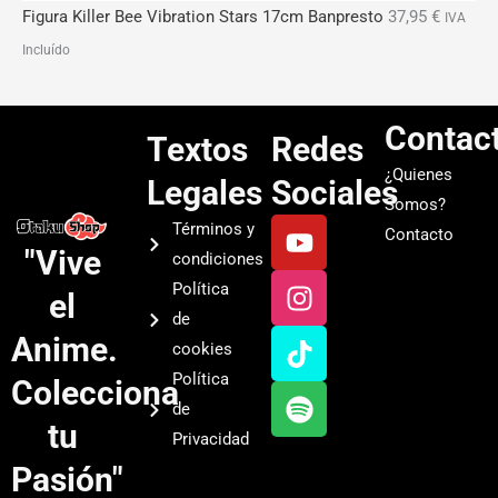
Figura Killer Bee Vibration Stars 17cm Banpresto
37,95
€
IVA
Incluído
Contac
Textos
Redes
¿Quienes
Legales
Sociales
Somos?
Y
I
T
S
Términos y
Contacto
o
n
i
p
"Vive
condiciones
u
s
k
o
Política
el
t
t
t
t
de
u
a
o
i
Anime.
cookies
b
g
k
f
Política
Colecciona
e
r
y
de
a
tu
Privacidad
m
Pasión"