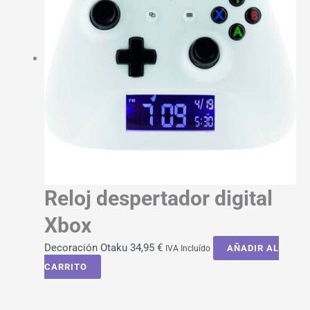
Reloj despertador digital
Xbox
Decoración Otaku
34,95
€
AÑADIR AL
IVA Incluído
CARRITO