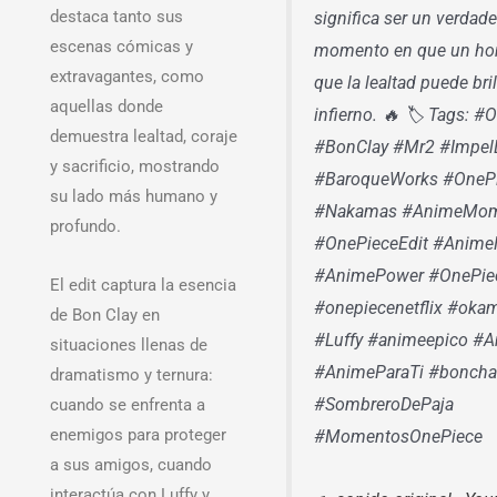
destaca tanto sus
significa ser un verdade
escenas cómicas y
momento en que un ho
extravagantes, como
que la lealtad puede bril
aquellas donde
infierno. 🔥 🏷️ Tags: 
demuestra lealtad, coraje
#BonClay #Mr2 #Impe
y sacrificio, mostrando
#BaroqueWorks #OneP
su lado más humano y
#Nakamas #AnimeMom
profundo.
#OnePieceEdit #Anime
#AnimePower #OnePie
El edit captura la esencia
#onepiecenetflix #ok
de Bon Clay en
#Luffy #animeepico #
situaciones llenas de
#AnimeParaTi #bonch
dramatismo y ternura:
#SombreroDePaja
cuando se enfrenta a
enemigos para proteger
#MomentosOnePiece
a sus amigos, cuando
interactúa con Luffy y