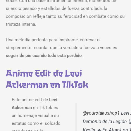
noble. Con una base instrumental intensa, momentos de
silencio pesado y estallidos de fuerza controlada, la
composición refleja tanto su ferocidad en combate como su
tristeza interna.
Una melodía perfecta para inspirarse, entrenar o
simplemente recordar que la verdadera fuerza a veces es
seguir de pie cuando todo está perdido
.
Anime Edit de Levi
Ackerman en TikTok
Este anime edit de
Levi
Ackerman
en TikTok es
@yourotakushop1
Levi 
un homenaje visual a su
Demonio de la Legión 👹
estatus como el soldado
Kyojin 🔥 En Attack on T