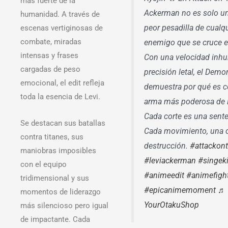
más fuerte de la
Ackerman no es solo un
humanidad. A través de
peor pesadilla de cualqu
escenas vertiginosas de
combate, miradas
enemigo que se cruce 
intensas y frases
Con una velocidad inh
cargadas de peso
precisión letal, el Demo
emocional, el edit refleja
demuestra por qué es c
toda la esencia de Levi.
arma más poderosa de 
Cada corte es una sent
Se destacan sus batallas
Cada movimiento, una 
contra titanes, sus
destrucción.
#attackont
maniobras imposibles
#leviackerman
#singek
con el equipo
#animeedit
#animefigh
tridimensional y sus
#epicanimemoment
♬ 
momentos de liderazgo
YourOtakuShop
más silencioso pero igual
de impactante. Cada