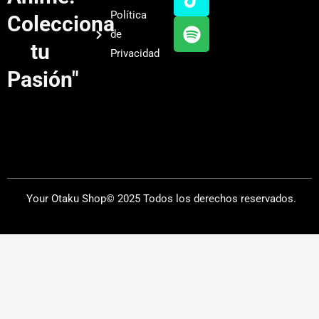
b
g
k
f
Política
Colecciona
e
r
y
de
a
tu
Privacidad
m
Pasión"
Your Otaku Shop© 2025 Todos los derechos reservados.