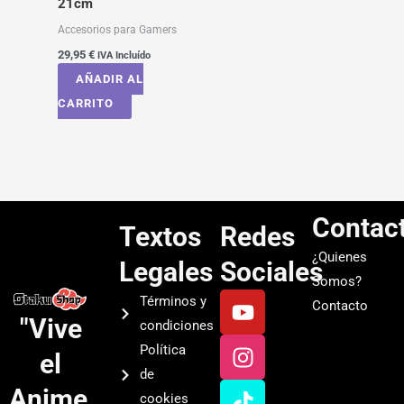
21cm
Accesorios para Gamers
29,95
€
IVA Incluído
AÑADIR AL
CARRITO
Contac
Textos
Redes
¿Quienes
Legales
Sociales
Somos?
Y
I
T
S
Términos y
Contacto
o
n
i
p
"Vive
condiciones
u
s
k
o
Política
el
t
t
t
t
de
u
a
o
i
Anime.
cookies