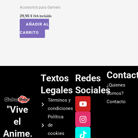
Accesorios para Gamers
29,95
€
IVA Incluído
AÑADIR AL
CARRITO
Contac
Textos
Redes
¿Quienes
Legales
Sociales
Somos?
Y
I
T
S
Términos y
Contacto
o
n
i
p
"Vive
condiciones
u
s
k
o
Política
el
t
t
t
t
de
u
a
o
i
Anime.
cookies