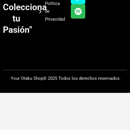
b
g
k
f
Política
Colecciona
e
r
y
de
a
tu
Privacidad
m
Pasión"
Your Otaku Shop© 2025 Todos los derechos reservados.