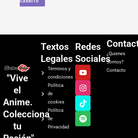
CARRITO
Contac
Textos
Redes
¿Quienes
Legales
Sociales
Somos?
Y
I
T
S
Términos y
Contacto
o
n
i
p
"Vive
condiciones
u
s
k
o
Política
el
t
t
t
t
de
u
a
o
i
Anime.
cookies
b
g
k
f
Política
Colecciona
e
r
y
de
a
tu
Privacidad
m