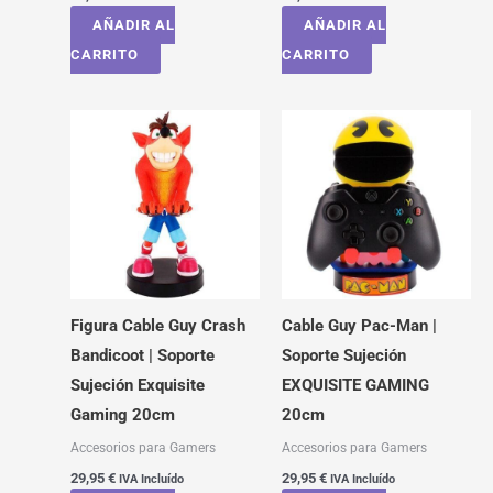
AÑADIR AL
AÑADIR AL
CARRITO
CARRITO
Figura Cable Guy Crash
Cable Guy Pac-Man |
Bandicoot | Soporte
Soporte Sujeción
Sujeción Exquisite
EXQUISITE GAMING
Gaming 20cm
20cm
Accesorios para Gamers
Accesorios para Gamers
29,95
€
29,95
€
IVA Incluído
IVA Incluído