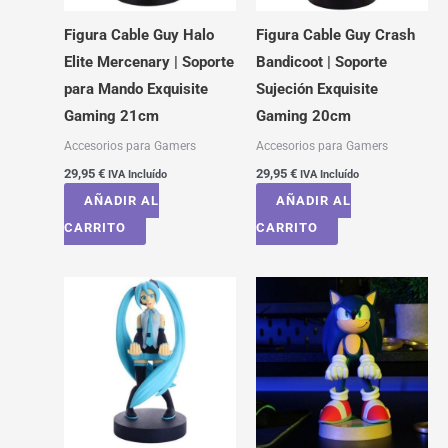
Figura Cable Guy Halo
Figura Cable Guy Crash
Elite Mercenary | Soporte
Bandicoot | Soporte
para Mando Exquisite
Sujeción Exquisite
Gaming 21cm
Gaming 20cm
Accesorios para Gamers
Accesorios para Gamers
29,95
€
29,95
€
IVA Incluído
IVA Incluído
AÑADIR AL
AÑADIR AL
CARRITO
CARRITO