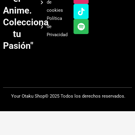
de
u
a
o
i
Anime.
cookies
b
g
k
f
Política
Colecciona
e
r
y
de
a
tu
Privacidad
m
Pasión"
Your Otaku Shop© 2025 Todos los derechos reservados.