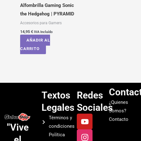
Alfombrilla Gaming Sonic
the Hedgehog | PYRAMID
Accesorios para Gamers
14,95
€
IVA Incluído
AÑADIR AL
CARRITO
Contac
Textos
Redes
¿Quienes
Legales
Sociales
Somos?
Y
I
T
S
Términos y
Contacto
o
n
i
p
"Vive
condiciones
u
s
k
o
Política
el
t
t
t
t