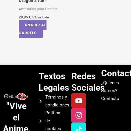
Dragon 21cm
Accesorios para Gamers
29,95
€
IVA Incluído
AÑADIR AL
CARRITO
Contac
Textos
Redes
¿Quienes
Legales
Sociales
Somos?
Y
I
T
S
Términos y
Contacto
o
n
i
p
"Vive
condiciones
u
s
k
o
Política
el
t
t
t
t
de
u
a
o
i
Anime.
cookies