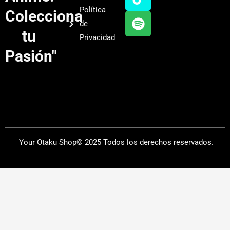
b
g
k
f
Política
Colecciona
e
r
y
de
a
tu
Privacidad
m
Pasión"
Your Otaku Shop© 2025 Todos los derechos reservados.