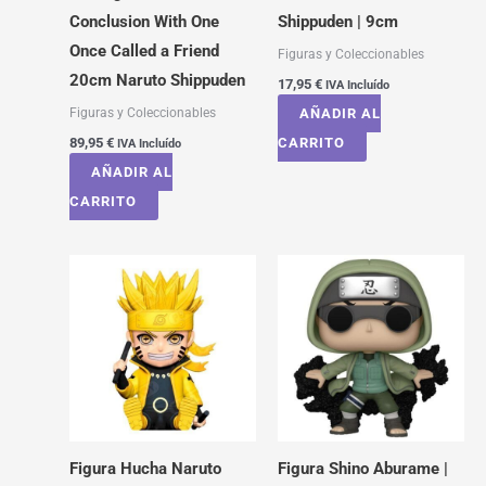
Conclusion With One
Shippuden | 9cm
Once Called a Friend
Figuras y Coleccionables
20cm Naruto Shippuden
17,95
€
IVA Incluído
Figuras y Coleccionables
AÑADIR AL
89,95
€
CARRITO
IVA Incluído
AÑADIR AL
CARRITO
Figura Hucha Naruto
Figura Shino Aburame |