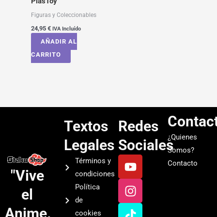
PlasToy
Figuras y Coleccionables
24,95
€
IVA Incluído
AÑADIR AL
CARRITO
Contac
Textos
Redes
¿Quienes
Legales
Sociales
Somos?
Y
I
T
S
Términos y
Contacto
o
n
i
p
"Vive
condiciones
u
s
k
o
Política
el
t
t
t
t
de
u
a
o
i
Anime.
cookies