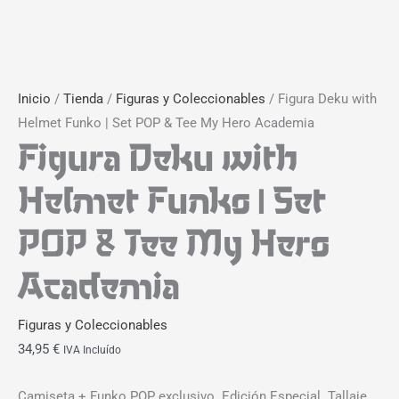
Inicio
/
Tienda
/
Figuras y Coleccionables
/ Figura Deku with
Helmet Funko | Set POP & Tee My Hero Academia
Figura Deku with
Helmet Funko | Set
POP & Tee My Hero
Academia
Figuras y Coleccionables
34,95
€
IVA Incluído
Camiseta + Funko POP exclusivo. Edición Especial. Tallaje