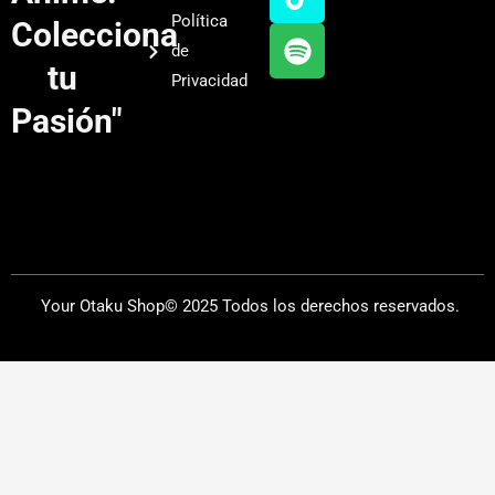
b
g
k
f
Política
Colecciona
e
r
y
de
a
tu
Privacidad
m
Pasión"
Your Otaku Shop© 2025 Todos los derechos reservados.